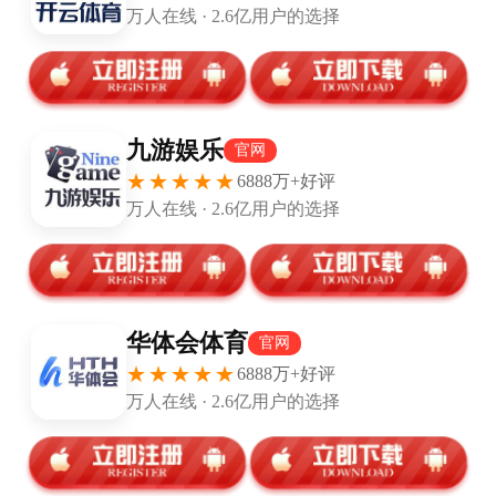
断档领先。23 — 詹姆斯10 — 哈登10 — 科比10
— 伯德10 — 大O...
4月13日讯 NBA常规赛，湖人在主场131-107击败爵士。