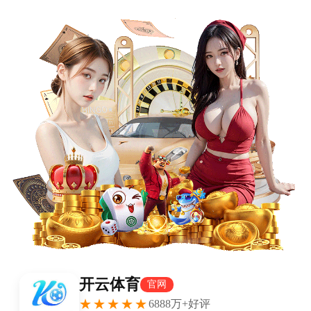
首页
nba
英超
意甲
法甲
德甲
西甲
欧冠
关于开云体育官
网,kaiyun,开云,开云体育APP下载
首页
德甲
正文
开云体育APP下载-生涯场均20+5+5赛季次数：
詹姆斯23次断档领先 第二名仅10次
xiaoqiao
德甲
2026-04-13
148
0
4月13日讯 NBA常规赛，湖人在主场131-107击败
爵士。此役，詹姆斯出战16分33秒，投篮15中6，
三分3中0，罚球7中6，得到18分4篮板6助攻3抢
断。本赛季詹姆斯数据定格在场均20.9分6.1篮板
7.2助攻，生涯第23个赛季达成场均20+5+5，历史