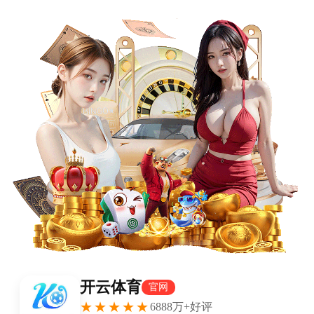
首页
nba
英超
意甲
法甲
德甲
西甲
欧冠
关于开云体育官
网,kaiyun,开云,开云体育APP下载
首页
英超
正文
詹姆斯没当赛季全明星队友季后赛赢66场历史
第一 乔丹45场第5！
xiaoqiao
英超
2026-05-10
116
0
具体如下：詹姆斯：66场约基奇：51场本·华莱
士：49场诺维茨基：47场乔丹：45场奥拉朱旺：
43场哈登：42场邓肯：42场尤因：37场德雷克斯
勒：34场...