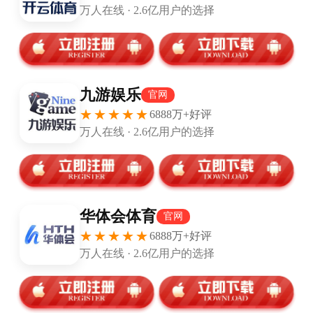
孙海平：后来我们一直在一起，也有交流什么的，
他现在想安安静静的去过普通人的生活，因为之前
那些纷纷扰扰带给他太多的干扰。我们见面时还会
拥抱，...
体坛周报全媒体报道
徐莉佳，中国首位奥运会帆船项目冠军得主；孙海平，培养
出刘翔的奥运金牌教练——当徐莉佳遇到孙海平，他们之间
的对话能碰撞出哪些火花呢？
徐莉佳：经过这两次伤退之后，您觉得对于刘翔本人来说影
响究竟有多大？
孙海平：后来我们一直在一起，也有交流什么的，他现在想
安安静静的去过普通人的生活，因为之前那些纷纷扰扰带给
他太多的干扰。我们见面时还会拥抱，还是嘻嘻哈哈的。